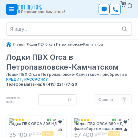
Петропавловск-Камчатский
Главная
/
Лодки ПВХ Orca в Петропавловске-Камчатском
Лодки ПВХ Orca
в
Петропавловске-Камчатском
Лодки ПВХ Orca в Петропавловске-Камчатском приобрести в
КРЕДИТ
,
РАССРОЧКУ
.
Телефон магазина:
8 (415) 221-77-20
Обновляем
Фильтр
цены...
В наличии
В наличии
Лодка ПВХ ORCA 305 НД
Лодка ПВХ ORCA 380 НД с
фальшбортом оранжевый/
черный
35 100 ₽
57 400 ₽
36 900 ₽
-
1 800 ₽
60 300 ₽
-
2 900 ₽