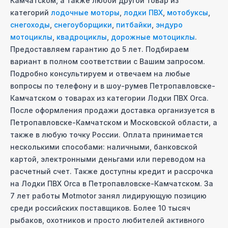
Камчатском
, а также любой другой товар из
категорий
лодочные моторы
,
лодки ПВХ
,
мотобуксы
,
снегоходы
,
снегоуборщики
,
питбайки
,
эндуро
мотоциклы
,
квадроциклы
,
дорожные мотоциклы
.
Предоставляем гарантию до 5 лет. Подбираем
вариант в полном соответствии с Вашим запросом.
Подробно консультируем и отвечаем на любые
вопросы по телефону и в шоу-руме
в Петропавловске-
Камчатском
о товарах из категории
Лодки ПВХ Orca
.
После оформления продажи доставка организуется
в
Петропавловске-Камчатском
и Московcкой области, а
также в любую точку России. Оплата принимается
несколькими способами: наличными, банковской
картой, электронными деньгами или переводом на
расчетный счет. Также доступны кредит и рассрочка
на
Лодки ПВХ Orca
в Петропавловске-Камчатском
. За
7 лет работы Motmotor занял лидирующую позицию
среди российских поставщиков. Более 10 тысяч
рыбаков, охотников и просто любителей активного