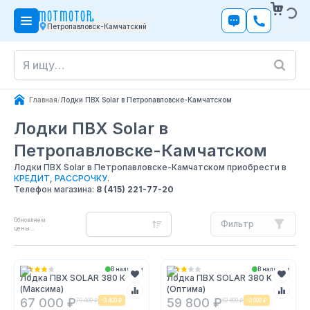
Петропавловск-Камчатский
Главная
/
Лодки ПВХ Solar в Петропавловске-Камчатском
Лодки ПВХ Solar
в
Петропавловске-Камчатском
Лодки ПВХ Solar в Петропавловске-Камчатском приобрести в
КРЕДИТ
,
РАССРОЧКУ
.
Телефон магазина:
8 (415) 221-77-20
Обновляем
Фильтр
цены...
В наличии
В наличии
Лодка ПВХ SOLAR 380 К
Лодка ПВХ SOLAR 380 K
(Максима)
(Оптима)
67 000 ₽
59 800 ₽
70 400 ₽
-
3 400 ₽
62 800 ₽
-
3 000 ₽