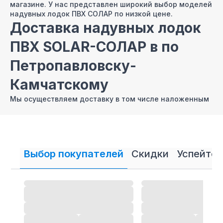
магазине. У нас представлен широкий выбор моделей
надувных лодок ПВХ СОЛАР по низкой цене.
Доставка надувных лодок
ПВХ SOLAR-СОЛАР в по
Петропавловску-
Камчатскому
Мы осуществляем доставку в том числе наложенным
платежом надувных лодок ПВХ СОЛАР по
Петропавловску-Камчатскому
Продажа лодок ПВХ СОЛАР
в Петропавловске-
Выбор покупателей
Скидки
Успейте 
Камчатском в кредит и
рассрочку
В нашем интернет магазине осуществляется
продажа
лодок ПВХ
СОЛАР в кредит и рассрочку.