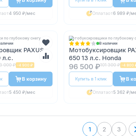
В корзину
В к
та
от
4 950 ₽
/мес
Оплата
от
6 989 ₽
/м
 по глубокому снегу
Мотобуксировщики по глубокому 
наличии
В наличии
ровщик PAXUS
Мотобуксировщик P
 л.с.
650 13 л.с. Honda
3 000 ₽
96 500 ₽
101 300 ₽
-
4 900 ₽
-
4 800 
В корзину
В к
ик
Купить в 1 клик
та
от
5 450 ₽
/мес
Оплата
от
5 362 ₽
/м
1
2
3