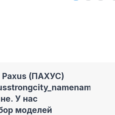
 Paxus (ПАХУС)
usstrongcity_namenamecity
не. У нас
бор моделей