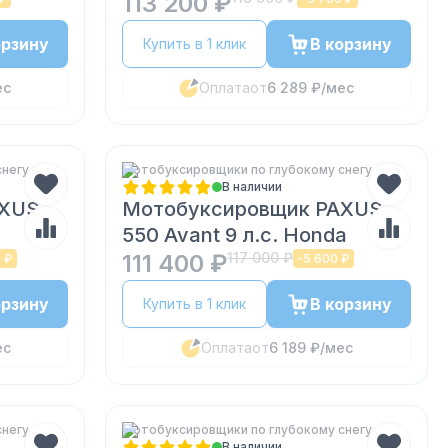
113 200 ₽
орзину
В корзину
Купить в 1 клик
ес
Оплата
от
6 289 ₽
/мес
снегу
Мотобуксировщики по глубокому снегу
В наличии
AXUS
Мотобуксировщик PAXUS
550 Avant 9 л.с. Honda
111 400 ₽
117 000 ₽
 ₽
-
5 600 ₽
орзину
В корзину
Купить в 1 клик
ес
Оплата
от
6 189 ₽
/мес
снегу
Мотобуксировщики по глубокому снегу
В наличии