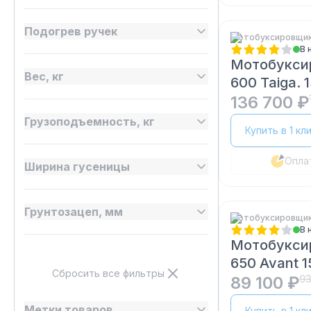
Подогрев ручек
Мотобуксировщики
В 
Мотобукси
Вес, кг
600 Taiga. 
136 700 ₽
Грузоподъемность, кг
Купить в 1 кл
Опла
Ширина гусеницы
Грунтозацеп, мм
Мотобуксировщик
В 
Мотобукси
650 Avant 15
Сбросить все фильтры
89 100 ₽
93
Метки товаров
Купить в 1 кл