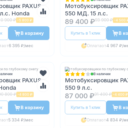
ровщик PAXUS
Мотобуксировщик P
л.с. Honda
550 МД. 15 л.с.
20 900 ₽
89 400 ₽
93 900 ₽
-
5 800 ₽
-
4 500 
В корзину
В к
ик
Купить в 1 клик
та
от
6 395 ₽
/мес
Оплата
от
4 967 ₽
/м
 по глубокому снегу
Мотобуксировщики по глубокому 
наличии
В наличии
ровщик PAXUS
Мотобуксировщик P
 Honda
550 9 л.с.
00 800 ₽
87 000 ₽
91 400 ₽
-
4 800 ₽
-
4 400 ₽
В корзину
В к
ик
Купить в 1 клик
та
от
5 334 ₽
/мес
Оплата
от
4 834 ₽
/м