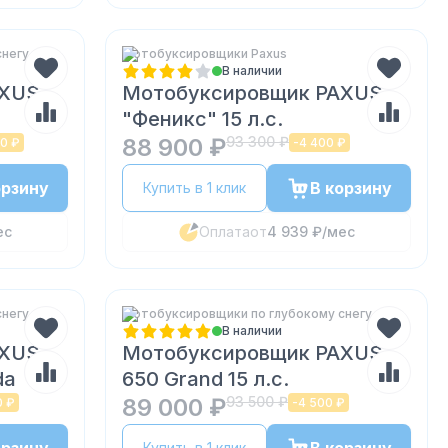
снегу
Мотобуксировщики Paxus
В наличии
AXUS
Мотобуксировщик PAXUS
"Феникс" 15 л.с.
88 900 ₽
93 300 ₽
0 ₽
-
4 400 ₽
орзину
В корзину
Купить в 1 клик
ес
Оплата
от
4 939 ₽
/мес
снегу
Мотобуксировщики по глубокому снегу
В наличии
AXUS
Мотобуксировщик PAXUS
da
650 Grand 15 л.с.
89 000 ₽
93 500 ₽
0 ₽
-
4 500 ₽
Купить в 1 клик