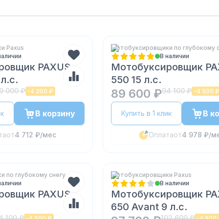
и Paxus
Мотобуксировщики по глубокому 
наличии
В наличии
ровщик PAXUS
Мотобуксировщик P
л.с.
550 15 л.с.
9 000 ₽
89 600 ₽
94 100 ₽
-
4 200 ₽
-
4 500 
В корзину
В к
ик
Купить в 1 клик
та
от
4 712 ₽
/мес
Оплата
от
4 978 ₽
/м
 по глубокому снегу
Мотобуксировщики Paxus
наличии
В наличии
ровщик PAXUS
Мотобуксировщик P
650 Avant 9 л.с.
4 100 ₽
102 600 ₽
-
4 500 ₽
-
4 900