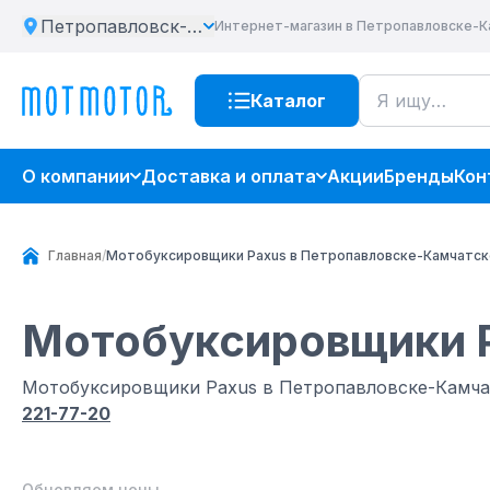
Петропавловск-Камчатский
Интернет-магазин
в Петропавловске-
Каталог
О компании
Доставка и оплата
Акции
Бренды
Кон
Главная
/
Мотобуксировщики Paxus в Петропавловске-Камчатс
Мотобуксировщики 
Мотобуксировщики Paxus в Петропавловске-Камча
221-77-20
Обновляем цены...