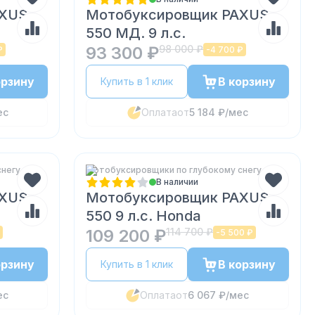
AXUS
Мотобуксировщик PAXUS
550 МД. 9 л.с.
93 300 ₽
98 000 ₽
₽
-
4 700 ₽
орзину
В корзину
Купить в 1 клик
ес
Оплата
от
5 184 ₽
/мес
снегу
Мотобуксировщики по глубокому снегу
В наличии
AXUS
Мотобуксировщик PAXUS
550 9 л.с. Honda
109 200 ₽
114 700 ₽
-
5 500 ₽
орзину
В корзину
Купить в 1 клик
ес
Оплата
от
6 067 ₽
/мес