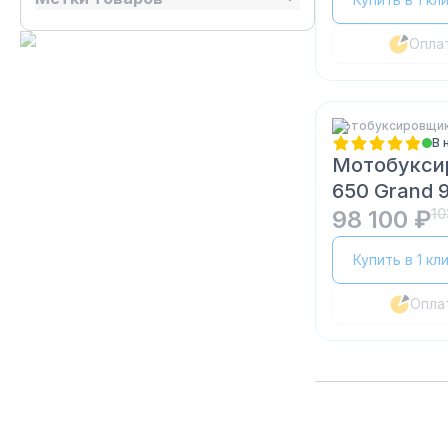
Опла
Мотобуксировщики
В 
Мотобукси
650 Grand 9
98 100 ₽
10
Купить в 1 кл
Опла