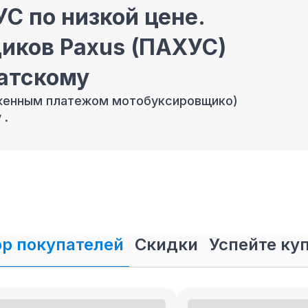
С по низкой цене.
иков Paxus (ПАХУС)
атскому
оженным платежом мотобуксировщико)
 .
иков ПАХУС в
ком в кредит и
родажа мотобуксировщиков ПАХУС
в
р покупателей
Скидки
Успейте ку