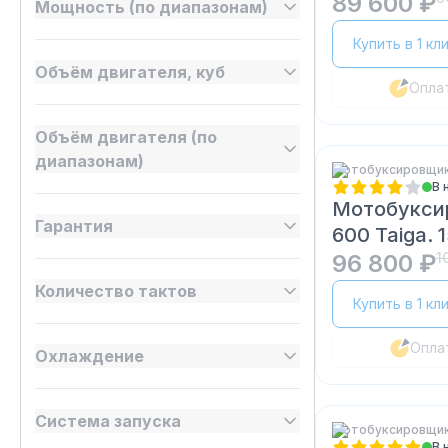
89 600 ₽
Мощность (по диапазонам)
Купить в 1 кл
Объём двигателя, куб
Опла
Объём двигателя (по
диапазонам)
Мотобуксировщики
В 
Мотобукси
Гарантия
600 Taiga. 1
96 800 ₽
1
Количество тактов
Купить в 1 кл
Опла
Охлаждение
Система запуска
Мотобуксировщики
В 