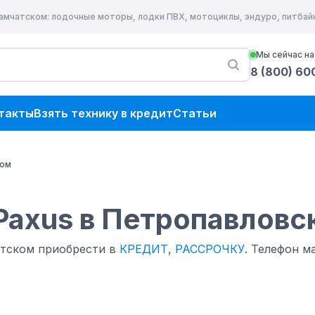
Камчатском
: лодочные моторы, лодки ПВХ, мотоциклы, эндуро, питба
Мы сейчас на
8 (800) 60
такты
Взять технику в кредит
Статьи
ком
Paxus
в Петропавловс
тском приобрести в
КРЕДИТ
,
РАССРОЧКУ
.
Телефон ма