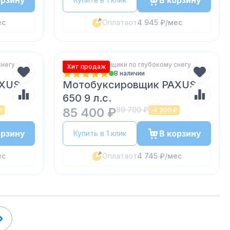
орзину
В корзину
ес
Оплата
от
4 945 ₽
/мес
снегу
Мотобуксировщики по глубокому снегу
Хит продаж
В наличии
AXUS
Мотобуксировщик PAXUS
650 9 л.с.
85 400 ₽
89 700 ₽
₽
-
4 300 ₽
орзину
В корзину
Купить в 1 клик
ес
Оплата
от
4 745 ₽
/мес