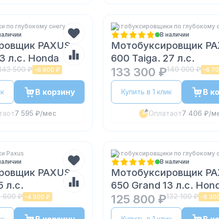
 по глубокому снегу
Мотобуксировщики по глубокому 
наличии
В наличии
ровщик PAXUS
Мотобуксировщик P
13 л.с. Honda
600 Taiga. 27 л.с.
143 500 ₽
133 300 ₽
140 000 ₽
-
6 800 ₽
-
6 70
В корзину
В к
ик
Купить в 1 клик
та
от
7 595 ₽
/мес
Оплата
от
7 406 ₽
/м
и Paxus
Мотобуксировщики по глубокому 
наличии
В наличии
ровщик PAXUS
Мотобуксировщик P
 л.с.
650 Grand 13 л.с. Hon
 600 ₽
125 800 ₽
132 100 ₽
-
4 500 ₽
-
6 30
ик
Купить в 1 клик