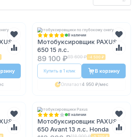
снегу
Мотобуксировщики по глубокому снегу
В наличии
AXUS
Мотобуксировщик PAXUS
650 15 л.с.
89 100 ₽
93 600 ₽
₽
-
4 500 ₽
орзину
В корзину
Купить в 1 клик
ес
Оплата
от
4 950 ₽
/мес
Мотобуксировщики Paxus
В наличии
AXUS
Мотобуксировщик PAXUS
650 Avant 13 л.с. Honda
118 900 ₽
 ₽
-
5 700 ₽