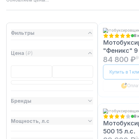
Мотобуксировщик
Фильтры
В 
Мотобукси
"Феникс" 9 
Цена
(₽)
84 800 ₽
8
Купить в 1 кл
Опла
Бренды
Мотобуксировщики
В 
Мощность, л.с
Мотобукси
500 15 л.с.
9