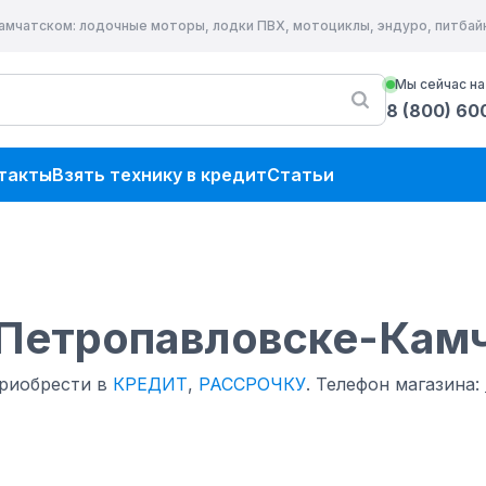
Камчатском
: лодочные моторы, лодки ПВХ, мотоциклы, эндуро, питба
Мы сейчас на
8 (800) 60
такты
Взять технику в кредит
Статьи
 Петропавловске-Кам
приобрести в
КРЕДИТ
,
РАССРОЧКУ
.
Телефон магазина: