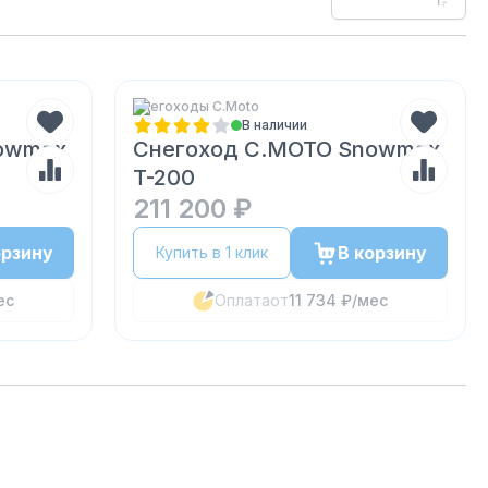
Снегоходы C.Мoto
В наличии
owmax
Снегоход C.MOTO Snowmax
T-200
211 200 ₽
орзину
В корзину
Купить в 1 клик
ес
Оплата
от
11 734 ₽
/мес