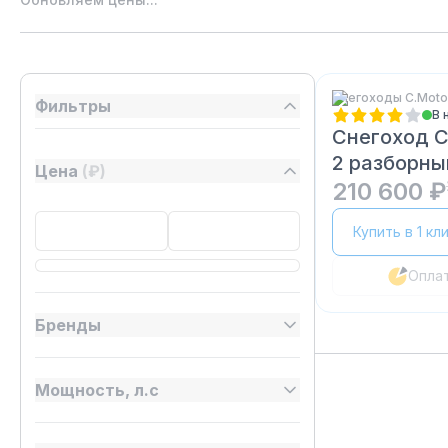
Снегоходы C.Мoto
Фильтры
В 
Снегоход 
2 разборны
Цена
(₽)
210 600 ₽
Купить в 1 кл
Опла
Бренды
Мощность, л.с